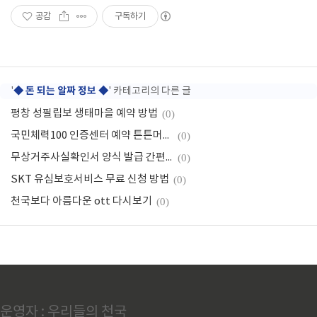
공감
구독하기
◆ 돈 되는 알짜 정보 ◆
'
' 카테고리의 다른 글
평창 성필립보 생태마을 예약 방법
(0)
국민체력100 인증센터 예약 튼튼머니 적립
(0)
무상거주사실확인서 양식 발급 간편 다운로드
(0)
SKT 유심보호서비스 무료 신청 방법
(0)
천국보다 아름다운 ott 다시보기
(0)
운영자 : 우리들의 천국