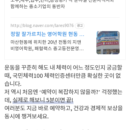
노무,세무,법무,변리,감정평가 각 분야별 전문자격사와
함께하는 중소기업의 동반자
http://blog.naver.com/lares9076
광고
정말 잘가르치는 영어학원 현동 지
앤비영어학원
마산현동에 위치한 20년 전통의 지앤
비영어학원, 패럴랙스 중고등전문영어
학원입니다.
운동을 꾸준히 해도 내 체력이 어느 정도인지 궁금할
때, 국민체력100 체력인증센터만큼 확실한 곳이 없
습니다.
저 역시 처음엔 ‘예약이 복잡하지 않을까?’ 걱정했는
데,
실제로 해보니 5분이면 끝!
여러분도 지금 바로 예약하고, 건강과 경제적 보상을
동시에 챙겨보세요.