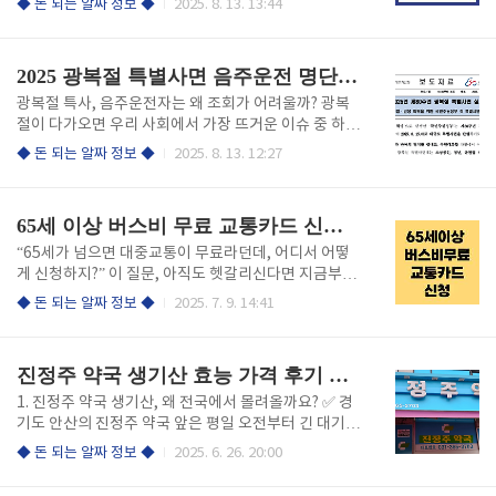
◆ 돈 되는 알짜 정보 ◆
2025. 8. 13. 13:44
치 없이 국내 계좌로 간편 결제가 가능케 했죠. 즉, 중국
결을 확인했는데요, 이번 기회에 바로 시작해 보세요.
어디서든 카카오페이로 알리페이 QR코드 결제가 바로
답지 파일은 아래에서 확인하세요! 기출과 실전이 완벽
이뤄집니다. 완전 혁신적이죠! 카카오페이 알리페이 ..
히 결합된 이 교재들의 특징과 활용 방법을 정리했습니
2025 광복절 특별사면 음주운전 명단 조회
다. 수능만만 기본 문법·어법·어휘 150제 고1 학생들이
어법과 어휘를 탄탄하게 다질 수 있도록 구성된 교재입
광복절 특사, 음주운전자는 왜 조회가 어려울까? 광복
니다. PART 01에서는 12강으로 수능 필수 어법 포인
절이 다가오면 우리 사회에서 가장 뜨거운 이슈 중 하나
트를 다루고, PART 02에서는 실전 모의고사 8회로 훈
가 바로 특별사면입니다. 특히 운전면허 취소나 벌점 누
◆ 돈 되는 알짜 정보 ◆
2025. 8. 13. 12:27
련합니다. 마지막 PART 03은 기출을 재구성한 응용 모
적으로 고생하는 많은 분들이 매년 8월, “나도 사면 대
의고사 6회로 실전 대비력을 강화합니다. 파트구성목적
상일까?” 궁금해하시죠. 하지만 굉장히 아쉽게도 2025
PART 01어법·어휘 12강기본 개념 학습PART ..
년 광복절 특별사면 명단에서 음주운전자는 거의 대부
65세 이상 버스비 무료 교통카드 신청 방법
분 제외됩니다. 이유는 간단합니다. 사회적 경각심 강화
와 국민 안전을 위한 법과 정책적 엄중한 판단 때문인데
“65세가 넘으면 대중교통이 무료라던데, 어디서 어떻
요. 음주운전은 단순 실수가 아닌 중대 범죄로 보고 있
게 신청하지?” 이 질문, 아직도 헷갈리신다면 지금부터
으며, 재범 위험성과 사회적 파장을 고려해 이번에도 완
꼼꼼하게 안내해 드릴게요. 2025년 기준, 만 65세 이상
◆ 돈 되는 알짜 정보 ◆
2025. 7. 9. 14:41
고히 배제되었습니다. 그렇다면, 음주운전과 관련한 특
이라면 누구나 버스비 걱정 없이 자유롭게 이동할 수 있
사 혜택 여부는 어떻게 확인할 수 있을까요? 아래에서
는 시대가 열렸습니다. 아래에서 간편하게 신청하세요!
간편하게 조회하세요! 👉광복절 특사 확인하기 3초 만
무료 교통카드 신청하기 ① 신청 대상 및 시기 💡 대상:
진정주 약국 생기산 효능 가격 후기 부작용
에..
만 65세 이상 대한민국 국민 (주민등록상 기준) 💡 신청
시기: 생일 2개월 전부터 가능 (예: 9월 생일이면 7월부
1. 진정주 약국 생기산, 왜 전국에서 몰려올까요? ✅ 경
터 신청 가능) ② 신청처 구분신청처비고단순 무임카드
기도 안산의 진정주 약국 앞은 평일 오전부터 긴 대기
읍·면·동 주민센터거주지 기준 방문 필수신용·체크카
행렬이 이어집니다. ✅ 바로 이곳에서만 만날 수 있는
◆ 돈 되는 알짜 정보 ◆
2025. 6. 26. 20:00
드형지정 은행 (서울: 신한은행, 경기: 농협, 부산: 부산
‘생기산’ 때문인데요. ✅ 이름은 익숙하지만, 진정주 약
은행 등)통장/계좌 필요 아래에서 간편하게 신청하세
국의 생기산(生氣散)은 동의보감에 나오는 외용제 ‘생