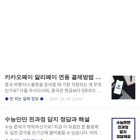
카카오페이 알리페이 연동 결제방법 수수료
중국 여행이나 출장을 준비할 때 가장 걱정되는 게 무엇
인가요? 다들 아시다시피, 중국은 현금보다 QR코드 결
제가 대세인 ‘무현금 사회’입니다. 하지만 복잡한 현지
◆ 돈 되는 알짜 정보 ◆
2025. 10. 18. 12:02
은행 계좌 개설이나 별도의 앱 설치가 부담된다면? 바
로 이때 등장하는 것이 카카오페이와 알리페이의 ‘초간
편’ 연동 서비스입니다. 카카오페이·알리페이 연동, 왜
수능만만 전과정 답지 정답과 해설
반드시 알아야 할까? 중국의 대표 결제 수단인 알리페
이는 그 자체로 강력하지만, 현지 계좌가 없으면 사용이
수능 준비가 막막하신가요? 지금 이 자료만 잘 활용해
제한적입니다. 반면 카카오페이는 국내 사용자에게 친
도 실전 감각을 단기간에 끌어올릴 수 있습니다. 이미
숙한 인터페이스에 알리페이 결제망을 연동해, 별도 설
많은 수험생들이 ‘수능만만 시리즈’로 점수를 올린 비