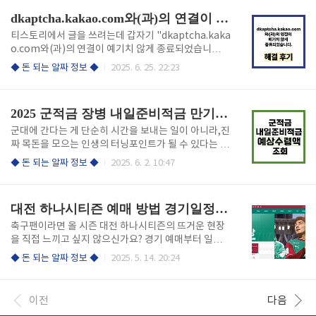
요! 가까운 주민센터 ..
기산(生肌散)’과는 완전히 다릅니다. ✅ 진정주 약국의
dkaptcha.kakao.com와(과)의 연결이 예기치 않게 종료되었습니다 해결 후기
생기산은 오직 이곳에서만 구할 수 있는 독점 한방 과립
제입니다. ✅ 주원료는 시호, 황금, 황련으로, 모두 ‘시
티스토리에서 글을 쓰려는데 갑자기 "dkaptcha.kaka
원한 성질’로 유명한 생약재입니다. ✅ 진정주 약사님은
o.com와(과)의 연결이 예기치 않게 종료되었습니
“생기산은 몸속의 열과 독을 빼주고, 혈관을 깨끗하게
다"라는 메시지가 뜬다면, 당황스럽고 답답할 수밖에
◆ 돈 되는 알짜 정보 ◆
2025. 6. 25. 22:23
해주는 것이 핵심”이라고 강조하십니다. ✅ 실제로 전국
없습니다. 이 오류는 블로그 운영자에게는 소중한 글쓰
각지에서 건강 고민을 안고 찾아오시는 분들이 많으며,
기 시간을 방해하는 큰 장애물이죠. 오늘은 이 오류의
만성 소화불량, 위염, 장염, 역류성 식도염, 손발 ..
원인부터, 누구나 쉽게 따라 할 수 있는 단계별 해결법,
2025 군적금 장병 내일준비적금 만기해지 예상수령액 조회
그리고 근본적인 예방법까지, 풀어드립니다. 1. 오류의
정체: dkaptcha.kakao.com이란 무엇인가? ✅ 혹시
군대에 간다는 게 단순히 시간을 보내는 일이 아니라,진
"캡차(CAPTCHA)"라는 단어, 낯설지 않으신가요? ✅
짜 목돈을 모으는 인생의 터닝포인트가 될 수 있다는 사
dkaptcha.kakao.com은 바로 카카오에서 제공하는
실!! 2025년을 기점으로 군적금 제도는 정말 큰 변화를
◆ 돈 되는 알짜 정보 ◆
2025. 6. 2. 10:47
캡차 인증 서버입니다. ✅ 캡차는 "Completely Auto
맞았습니다. 아래에서 해지하면 받을 수 있는 금액을 계
mated Public Turing test to tell Computers a..
산해 보세요! 군적금 예상수령액 조회하기 1. 주요 조건
(2025년 기준) ✅ 납입 한도: 개인별 최대 월 55만 원
대전 하나시티즌 예매 방법 경기일정 스토어
(은행별 최대 월 30만 원, 2 계좌 가능) ✅ 가입 기간: 최
소 1개월 ~ 최대 24개월 (만기일은 전역/소집해제 예정
축구팬이라면 올 시즌 대전 하나시티즌의 뜨거운 현장
일) ✅ 기본 금리: 은행별 약 5% (IBK기업은행, KB국민
을 직접 느끼고 싶지 않으신가요? 경기 예매부터 일정
은행 등 기초생활수급자는 최대 3% 우대금리 추가) 📌
확인, 공식 온라인스토어 쇼핑까지! 모바일로 더 빠르
◆ 돈 되는 알짜 정보 ◆
2025. 5. 14. 20:24
정부 지원 ✅ 이자 지원: 2023년 12월 31일까지 납입분
게, 더 쉽게! 아래에서 간편하게 예매하세요! 하나시티
에 한해 연 1% 추가 이자 ✅ 매칭 지원금: 20..
즌 티켓 예매하기 1. 클릭 한 번이면 끝! 대전 하나시티
즌 예매 방법 ✅ 대전 하나시티즌 홈경기 티켓은 ‘하나
이전
다음
원큐’ 앱을 통해 예매할 수 있습니다. 하나은행 계좌가