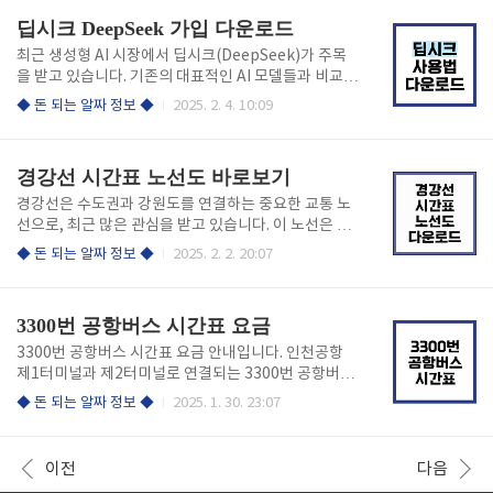
결과로 나온 휴게소 정보를 통해 라운지 유무와..
직종별 봉급표를 확인하세요! 경찰공무원 봉급표보
딥시크 DeepSeek 가입 다운로드
기 경찰공무원 봉급표 2025 인상 배경 기본급 인상:
2025년 경찰공무원의 기본급은 전년 대비 3% 인상되
최근 생성형 AI 시장에서 딥시크(DeepSeek)가 주목
었습니다. 이는 공무원의 처우 개선과 물가 상승을 반영
을 받고 있습니다. 기존의 대표적인 AI 모델들과 비교해
한 정책적 결정입니다 . 수당 개편: 초과근무수당, 위험
도 뛰어난 성능을 자랑하면서도, 개발 비용이 550만 달
◆ 돈 되는 알짜 정보 ◆
2025. 2. 4. 10:09
근무수당 등 현장 경찰관들의 보상을 강화하는 방향으
러로 상대적으로 저렴하다는 점이 특징인데요. 더욱 놀
로 수당이 개편되었습니다. 계급 1호봉 (월급)치안정감
라운 점은 고품질의 AI 칩 없이도 GPT 등과 경쟁할 수
4,739,200원치안감 4,409,200원경무관4,026,800..
있는 수준의 성능을 보여주고 있다는 것입니다. 오픈 소
경강선 시간표 노선도 바로보기
스로 출시된 덕분에 앞으로 더욱 빠른 발전이 예상되는
딥시크! 현재 무료일 때, 사용해 보세요! 아래 링크에서
경강선은 수도권과 강원도를 연결하는 중요한 교통 노
간편하게 다운로드하세요! 딥시크 무료 사용하기 1.
선으로, 최근 많은 관심을 받고 있습니다. 이 노선은 판
딥시크 DeepSeek 가입 다운로드 ✅ 딥시크를 사용하
교역에서 여주역까지 이어집니다. 아래 링크에서 최근
◆ 돈 되는 알짜 정보 ◆
2025. 2. 2. 20:07
려면 구글에서 "DeepSeek"을 검색한 후 공식 웹사이
새롭게 개정된 시간표를 확인하세요! 경강선 시간표 바
트에 접속하면 됩니다. ✅ 사이트에 들어가면 "Start N
로보기 1. 시간표와 실시간 정보 ✅ 시간표 확인: 경강
ow" 버튼을 클릭하여 사용..
선의 시간표는 정기적으로 업데이트되므로, 출발 전 반
3300번 공항버스 시간표 요금
드시 확인하는 것이 좋습니다. 특히 출퇴근 시간대에는
혼잡할 수 있으니 미리 계획을 세우세요. ✅ 첫차는 판교
3300번 공항버스 시간표 요금 안내입니다. 인천공항
역에서 오전 5시 30분, 이매역에서 오전 5시 34분에 출
제1터미널과 제2터미널로 연결되는 3300번 공항버스
발합니다. 막차는 판교역에서 오후 11시 35분, 이매역
는 편리한 시간표와 합리적인 요금으로 많은 사람들에
◆ 돈 되는 알짜 정보 ◆
2025. 1. 30. 23:07
에서 오후 11시 39분에 출발합니다. 아래 링크에서 최
게 사랑받고 있습니다. 아래 링크에서 새로 개정된 시간
신 시간표를 확인하세요! 경강선 시간표 바로보기 ✅
표를 확인하세요! 3300번 시간표 보러가기 1. 3300
환승 정보 활용: 경강선은 여러 환승 옵션을..
번 공항버스의 운행 시간과 배차 간격 ✅ 3300번 공항
이전
다음
버스는 대화마을 차고지에서 첫차가 오전 4시 15분에