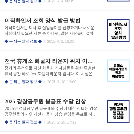
◆ 돈 되는 알짜 정보 ◆
2025. 4. 4. 08:39
합니다. 3. 검색창에 "토지대장"을 입력 후 검색 결과에
을 수 있습니다. 아래에서 간편하게 무료 발급하세
서 '토지(임야) 대장 등본 발급'을 선택합니다. 4. 대장
요! 등본 발급 바로가기 인터넷 발급 방법 (정부24
구분(토지/임야), 주소(읍·면·동 및 ..
이용)준비물공동인증서 (구 공인인증서) 또는 간편 인
이직확인서 조회 양식 발급 방법
증 (카카오, PASS 등)프린터 (출력이 필요할 경우) 아
래에서 간편하게 무료 발급하세요! 등본 발급 바로가
이직확인서는 퇴사 후 실업급여를 신청하거나 새로운
기 발급 절차 1. 정부24 접속: 정부 24 바로가기2. 메
직장에서 필요한 서류 중 하나로, 많은 사람들이 절차를
인 화면에서 “주민등록등본 발급” 검색 또는 “민원서비
헷갈려 하는 경우가 많습니다. 이직확인서 조회 및 양식
◆ 돈 되는 알짜 정보 ◆
2025. 4. 2. 18:32
스” 메뉴 선택3. 로그인: 간편인증 또는 공동인증서로
발급 방법에 대해 안내하겠습니다. 아래에서 간편하게
로그인4. 발급 정보 입력: 주민등록번호 뒷자리 표시 여
확인하세요! 이직확인서 조회하기 1. 이직확인서 조
부 및 세대원 포함 여부 선택5...
회 및 발급 방법 온라인 조회 방법 가장 간편한 방법은
전국 휴게소 화물차 라운지 위치 이용 방법
고용보험 홈페이지를 이용하는 것입니다: 고용보험 홈
페이지 접속: 개인서비스 메뉴 클릭.로그인: 공동인증서
장거리 운전으로 지친 화물차 기사님들을 위한 특별한
(구 공인인증서) 또는 간편 인증을 통해 로그인.이직확
휴식 공간 바로 'ex-화물차라운지'입니다. 이 시설은 화
인서 조회: 실업급여 메뉴에서 ‘이직확인서 처리 여
물차 운전자들의 안전과 편의를 위해 한국도로공사에
◆ 돈 되는 알짜 정보 ◆
2025. 3. 28. 13:00
부’를 선택하여 발급 상태 확인.작은 실수가 큰 손해로
서 운영하는 무료 휴게 시설입니다. 아래에서 간편하게
이어질 수 있으니 지금 바로 확인하세요! 아래에서 간편
찾아보세요! 화물차라운지 위치 찾기 전국 휴게소
하게 확인하세요! 이직확인서 조회하기 2. 이직확인
화물차 라운지 위치 찾는 방법 화물차 라운지를 찾는
2025 경찰공무원 봉급표 수당 인상
서 ..
방법은 간단합니다. 한국도로공사 홈페이지나 모바일
앱을 통해 쉽게 확인할 수 있습니다. 1. 한국도로공사
2025년 경찰공무원 봉급표와 수당에 대한 정보는 경찰
홈페이지 이용 ✅ 홈페이지 접속: www.ex.co.kr로 접
공무원들의 처우 개선과 물가 상승 반영을 목표로 하여
속합니다. ✅ 검색 기능 사용: "휴게소/주유소" 메뉴에
여러 가지 변화가 있었습니다. 기본급은 3% 인상되었
◆ 돈 되는 알짜 정보 ◆
2025. 2. 25. 17:32
서 "ex-화물차라운지"를 선택하고, 노선명이나 휴게소
으며, 다양한 수당이 조정되어 경찰공무원들의 실질적
명을 입력하여 검색합니다. ✅ 휴게소 정보 확인: 검색
인 보상이 강화되었습니다. 아래 링크에서 전체 공무원