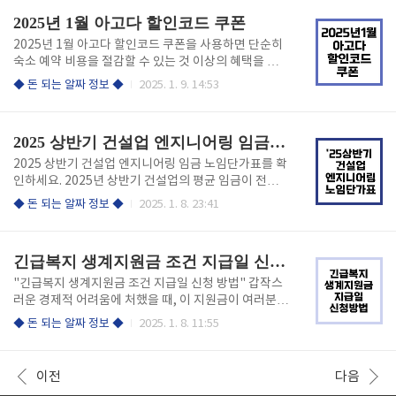
한 후 [간소화 자료 조회]를 선택합니다. 여기서 의료
홈페이지 접속하기 ✅ 먼저, 웹 브라우저를 열고 서울
2025년 1월 아고다 할인코드 쿠폰
비,..
공항리무진 공식 홈페이지에 접속합니다. ✅ 홈페이지
에 들어가면 다양한 정보와 함께 예매하기 위한 메뉴를
2025년 1월 아고다 할인코드 쿠폰을 사용하면 단순히
찾을 수 있습니다. ✅ 배차 간격이 널널하므로 미리 확인
숙소 예약 비용을 절감할 수 있는 것 이상의 혜택을 누
하는 것이 좋습니다. 아래 링크에서 간편하게 예매하세
릴 수 있습니다. 인기 있는 숙소에서 최대 8%까지 할인
◆ 돈 되는 알짜 정보 ◆
2025. 1. 9. 14:53
요! 공항버스 간편 예매하기 2. 예매 메뉴 선택하기 홈
받을 수 있으며, 무료 업그레이드혜택이 주어집니다. 아
페이지 상단 메뉴에서 "예매" 또는 "버스 예매"라는 항
고다에서 제공하는 할인코드를 활용하면 더욱 저렴하
목을 클릭합니다. 이곳에서 원하는 노선과 출발지, 도착
게 예약할 수 있다는 사실!! 아래 링크에서 바로 확인하
2025 상반기 건설업 엔지니어링 임금 노임단가표
지를 선..
세요! 아고다 할인코드 쿠폰 1. 1월 아고다 할인코
드 ✅ AGDBENE5 코드를 사용하면 전 세계 호텔에서
2025 상반기 건설업 엔지니어링 임금 노임단가표를 확
5% 할인을 받을 수 있습니다. ✅ 또한, AGD8 코드를
인하세요. 2025년 상반기 건설업의 평균 임금이 전년
통해 이탈리아, 독일, 몰디브와 같은 인기 여행지에서
대비 1.93% 상승했습니다! 건설업계의 인력 수요 증가
◆ 돈 되는 알짜 정보 ◆
2025. 1. 8. 23:41
8% 할인을 받을 수 있습니다. 코드 할인율 대상 AGD
와 물가 상승이 맞물려, 여러분의 일자리에 긍정적인 영
BENE5 5 %전 세계 호텔 LPAGDKR10 5 %한국 숙
향을 미치고 있다는 뜻입니다. 특히, 각 직종별로 어떤
소 AGD8 8 %탈리아, 독..
변화가 있었는지 살펴보면 더욱 흥미롭습니다. 아래 링
긴급복지 생계지원금 조건 지급일 신청 방법
크에서 자세한 단가표를 다운로드하세요! 2025 건설
업 노임단가표 엔지니어링 노임단가표 주요 직종별
"긴급복지 생계지원금 조건 지급일 신청 방법" 갑작스
임금, 당신의 직업은? 2025년 상반기, 건설업의 평균
러운 경제적 어려움에 처했을 때, 이 지원금이 여러분에
임금이 전반적으로 상승했습니다. 특히 주목할 만한 직
게 큰 도움이 될 수 있습니다. 언제든지 도움이 필요할
◆ 돈 되는 알짜 정보 ◆
2025. 1. 8. 11:55
종은 다음과 같습니다: ✅ 작업반장: 213,033원 (2024
때는 주저하지 말고 이 제도를 활용하시길 바랍니다! 아
년 9월 209,949원) ✅ 특별인부: 221,506원 (2024년
래 링크에서 빠르게 확인하세요! 생계지원금 신청하
9월 219,321원) ✅ 비계..
기 1. 긴급복지 생계지원금의 조건 긴급복지 생계지
이전
다음
원금을 받기 위해서는 몇 가지 조건을 충족해야 합니다.