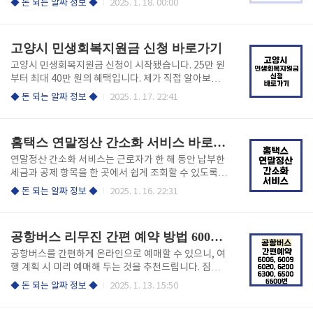
◆ 돈 되는 알짜 정보 ◆
2025. 1. 18. 00:00
크넷 홈페이지 접속먼저, 워크넷 홈페이지에 접속합니
아직 신청링크가 열리지 않았습니다. 아래 시청 홈페이
다. 쉽게 원하는 정보를 찾을 수 있습니다. 2단계: 채용
지에서 검색 후에 알아보세요! 아래 링크에서 확인하세
정보 메뉴 선택홈페이지에서 "채용정보" 메뉴를 선택
요! 대구 민생지원금 신청 대구 민생회복지원금이
고양시 민생회복지원금 신청 바로가기
한 후, "상..
란? ✅ 대구 민생회복지원금은 대구시에 주민등록이 되
어 있는 모든 시민에게 지급되는 특별 지원금입니다. ✅
고양시 민생회복지원금 신청이 시작됐습니다. 25만 원
소득이나 재산 기준 없이, 모든 시민이 1인당 25만 원을
부터 최대 40만 원의 혜택입니다. 제가 직접 알아보니,
받을 수 있는 기회입니다. ✅ 이 지원금은 지역사랑상품
현재 신청링크가 열리지 않았습니다. 시청홈페이지에
◆ 돈 되는 알짜 정보 ◆
2025. 1. 17. 22:41
권인 '대구로페이' 형태로 지급되며, 지역 경제 활성화
서 확인할 수 있으니, 확인해보시기 바랍니다. 아래 링
를 위한 정책으로 마련되었습니다. 대구 시민 여러분,
크에서 간편하게 신청하세요! 고양시 민생지원금 신
지원금 신청을 서두르세요! 아래 링크에서 신청하세
청 1. 고양시 민생회복지원금이란? ✅ 고양시 민생회
홈택스 연말정산 간소화 서비스 바로가기
요! 대구 민생..
복지원금은 지역 주민의 생활 안정을 도모하고, 지역 경
제를 활성화하기 위해 고양시에서 지급하는 지원금입
연말정산 간소화 서비스는 근로자가 한 해 동안 납부한
니다. ✅ 이 지원금은 고양시에 주민등록이 되어 있는 모
세금과 공제 항목을 한 곳에서 쉽게 조회할 수 있도록
든 시민을 대상으로 하며, 결혼이민자와 영주권자도 포
돕습니다. 이 서비스를 통해 근로자는 필요한 자료를 손
◆ 돈 되는 알짜 정보 ◆
2025. 1. 16. 22:31
함됩니다. 하지만 외국인 근로자는 제외된다는 점, 꼭
쉽게 확인하고, 회사에 제출하여 환급받을 수 있는 절세
기억해 주세요! ✅ 지원금의 금액은 기본적으로 25만
의 기회를 가질 수 있습니다. 절세의 기회를 놓치지 마
원에서 시작하여, 저소득층과 소상공인 등 취약계층에
세요! 아래 링크에서 확인하세요! 연말정산 간소화 바
공항버스 리무진 간편 예약 방법 6006, 6009, 6020, 6200, 6300, 6500, 6600번
게는 최대 40만 원까지..
로가기 연말정산 간소화 서비스 활용 방법 이제 연말
정산 간소화 서비스를 어떻게 활용할 수 있는지 알아보
공항버스를 간편하게 온라인으로 예매할 수 있으니, 여
겠습니다. 1. 홈택스 접속 및 로그인 먼저, 홈택스 홈페
행 계획 시 미리 예매해 두는 것을 추천드립니다. 짐이
이지에 접속합니다. 공동인증서 또는 간편 인증(카카
많거나 대중교통에 익숙하지 않은 분들에게 특히 유용
◆ 돈 되는 알짜 정보 ◆
2025. 1. 13. 15:50
오, 네이버 등)을 통해 로그인합니다. 2. 간소화 자료 조
한 선택입니다. 아래 링크에서 간편하게 예매하세
회 로그인 후, 상단 메뉴에서 [편리한 연말정산]을 클릭
요! 공항버스 간편 예매하기 1. 서울공항리무진 공식