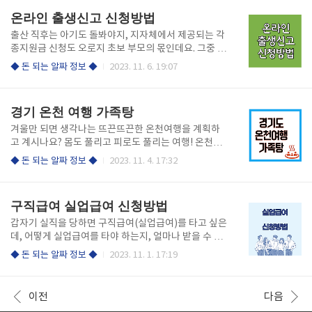
무 보실 분들도 꼭 참고하셔야겠습니다. 일반 회사 직장
으니 난방비를 지원받고 싶은 분들은 빠른 신청 바랍니
온라인 출생신고 신청방법
인 분들은 회사의 규정 ..
다. 바로 난방비 신청을 하실 분들은 아래 링크를 통해
서 간편하게 신청해 보시기 바랍니다. 난방비 신청하러
출산 직후는 아기도 돌봐야지, 지자체에서 제공되는 각
가기 난방비 지원이란? 난방비 지원은 다가오는 겨울을
종지원금 신청도 오로지 초보 부모의 몫인데요. 그중 오
대비하여 국가에서 에너지 관련 취약 계층을 대상으로
늘은 놓쳐서는 안 될 아이의 첫 시작인 출생 신고에 대
◆ 돈 되는 알짜 정보 ◆
2023. 11. 6. 19:07
난방비 부담을 덜어주고자 난방비 지원을 하는 사업입
해 알아보겠습니다. 예전에는 꼭 부모가 동사무소를 찾
니다. 예전에 비해 난방비 지원대상이 확대되고 있고,
아가서 신고를 했던 번거로움이 있었는데 이제는 공인
지원금액 또한 예전에 비해 금액이 높아지고 있습니다.
인증서 혹은 금융인증서만 있으면 온라인에서 손쉽게
경기 온천 여행 가족탕
난방비 지원 신청 대상자로 지정되..
신고할 수 있습니다. 온라인으로 출생신고하는 자세한
방법에 대해 알려드리겠습니다. 온라인 출생신고 간단
겨울만 되면 생각나는 뜨끈뜨끈한 온천여행을 계획하
정리 1. 병원에서 퇴원할 때 출생증명서를 수령합니다.
고 계시나요? 몸도 풀리고 피로도 풀리는 여행! 온천여
2. 법원전자가족관계등록시스템에서 온라인으로 출생
행만 골라서 다니는 제가! 가족과 즐길 수 있는 경기도
◆ 돈 되는 알짜 정보 ◆
2023. 11. 4. 17:32
신고를 합니다. 3. 정부 24 [행복출산]에서 다양한 정부
지역의 좋은 온천여행지를 소개합니다. 여주 온천 여주
지원을 한 번에 신청합니다. 빠른 출생신고를 원하시는
시에서는 삿갓봉 온천으로 더 알려져 있습니다. 여주온
분들은 아래 정식 링크를 확인하셔서 간단하게 신청하
천의 특징 알칼리성 온천으로 산성화 되어 있는 현대인
구직급여 실업급여 신청방법
기 바랍니다. 온라인출생 신고하..
에게 최적의 수질로 물이 매끄러우며 상쾌합니다. 각종
미네랄이 충분히 함유된 최고 수준의 온천수입니다. 사
갑자기 실직을 당하면 구직급여(실업급여)를 타고 싶은
용된 온천수를 재활용하지 않으며 100% 천연 온천수
데, 어떻게 실업급여를 타야 하는지, 얼마나 받을 수 있
만 사용합니다. 신경통, 관절염, 근육통, 소화기 질환,
는지 궁금해집니다. 꼭 실업급여를 받으면서 재취업을
◆ 돈 되는 알짜 정보 ◆
2023. 11. 1. 17:19
부인과 질환, 피부미용 및 피로해소 특히 아토피성 피부
준비하시기 바랍니다. 실업급여 신청 조건 1. 고용보험
에 탁월합니다. 온천을 마치고 밖으로 나오면 마감산으
가입: 실업급여를 받기 위해서는 고용보. 험에 가입되어
로 이어지는 등산로가 있어서 산책하기에도 좋습니다.
있어야 합니다. 대부분의 사업장은 1인 이상의 근로자
이전
다음
▶ 주소 : 경기도 여주시 ..
를 고용하는 경우에 의무적으로 가입하게 되므로, 이 조