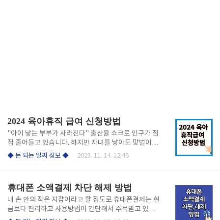
2024 육아휴직 급여 신청방법
"아이 낳는 부부가 사라진다" 출산율 쇼크로 인구가 점
점 줄어들고 있습니다. 하지만 자녀를 낳아도 맞벌이를
하면서 키우기는 여간 힘든 일이 아닙니다. 그래서 202
◆ 돈 되는 알짜 정보 ◆
2023. 11. 14. 12:46
4 새롭게 바뀌는 정부정책에 큰 변화가 있습니다. 현재
임신 준비 중이거나 신생아를 키우는 부모님들에게 놓
치지 말아야 할 좋은 정보를 알려드리겠습니다. 2024
휴대폰 소액결제 차단 해제 방법
년 출산휴가 더 많이, 난임치료 더 오래, 유급휴가 더 길
게 !! 바뀐 정책을 확인하고 싶은 분들은 아래 링크에서
내 손 안의 작은 지갑이라고 할 정도로 휴대폰결제는 현
간편 확인하세요. 육아휴직 정책 알아보기 육아휴직기
금보다 편리하고 사용방법이 간단해서 주목받고 있는
간의 연장 ▶1995년 제도가 도입된 이후 처음으로 법
결제수단입니다. 본인에게 맞는 소비를 하기 위해선 소