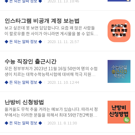
◆ 돈 되는 알짜 정보 ◆
2023. 11. 13. 10:46
적으로 육아휴직 기간이 1년에서 1년 6개월로 연장되
액결제 설정이나 차단방식을 정확히 알고 활용하는 것
었습니다. 조건은 부모 모두 3개월 이상 육아휴직을 사
이 좋습니다. 지금부터 휴대폰 소액결제 차단방법, 해제
용하는 경우에만 해당합니다. 육아휴직급여 제도 확대
방법, 스미싱에 대처하는 방법에 대해 잘 알고 손해 보
인스타그램 비공개 계정 보는법
작년에 도입된 ..
시지 않길 바랍니다. 휴대폰 소액결제 3가지 차단방법
1. 대리점을 방문한다. 2. 고객센터 114에 전화한다. 3.
보고 싶은데 못 보면 답답합니다. 요즘 꽤 많은 사람들
휴대폰 모바일 고객센터에서 직접 한다. 모든 통신사는
이 팔로우를 한 사이가 아니라면 게시물을 볼 수 없도록
이 세 가지 방법으로 소액결제 차단을 하실 수 있습니
비공개 계정으로 설정해 두는 편인데요. 이 상황에서 상
◆ 돈 되는 알짜 정보 ◆
2023. 11. 11. 21:57
다. 방법은 간단합니다. ▶ 아래에서는 알뜰폰을 포함한
대방을 팔로우하지 않고 게시물을 볼 수 있는 방법이 있
통신사 3사에 대한 소액결제 차단방법에 대해 설명하겠
다고 해서 소개해보겠습니다. 인스타그램 공개 or 비공
습니다. KT 소액결제 차단 방법 ▶ KT 소액결제 차단
개 인스타그램은 공개 계정과 비공개 계정으로 구성되
수능 직장인 출근시간
방법은 다음 ..
어 있습니다. 공개 계정은 누구나 그 사람의 팔로잉 수,
팔로워 수, 게시물을 확인할 수 있습니다. 반면에 비공
모든 정부부처가 2023년 11월 16일 50만여 명의 수험
개 계정은 팔로우 관계가 아니라면 이 정보들을 알 수
생이 치르는 대학수학능력시험에 대비해 적극 지원에
없습니다. ▼비공개 계정 보는 방법은 아래와 같습니다
나섭니다. 매년 수능시험 당일에는 교통정체를 피하기
◆ 돈 되는 알짜 정보 ◆
2023. 11. 10. 12:44
▼ 1. 구글에서 확인하는 방법 구글에서 [@ + 인스타
위해 공무원 또는 직장인의 출근시간이 변경됩니다. 올
아이디], [instagram@인스타아이디]를 입력하고 검
해 수능 당일 출근시간을 알아보신 후에 교통혼잡을 피
색하면 됩니다. 이 방법은 대부분 많은 사람들이 이용하
하시길 바랍니다. 출근시간 변경 11월 16일 수능 당일
난방비 신청방법
는 방법..
에 관공서 공무원 직장인들의 출근이 10시로 늦춰집니
다. 수험생 등교 시간대에는 수도권 지하철이 증편 운행
올겨울도 무척 추울 거라는 예보가 있습니다. 따라서 정
됩니다. 수능시험 당일 직장인 출근 시간은 오전 10시
부에서는 이러한 분들을 위해서 최대 59만7천2백원까
이후로 미뤄지도록 관공서와 기업체 협조를 요청하기
지의 난방비 지원 혜택을 제공하고 있습니다. 그래서 지
◆ 돈 되는 알짜 정보 ◆
2023. 11. 8. 11:30
로 했습니다. 수능 공무원 출근시간은 오전 10시로 조
원금전문가인 제가 취약계층을 위한 난방비 신청에 관
정되고 은행업무도 10시에 시작을 하기 때문에 은행업
한 모든 점을 알려드리겠습니다. 신청기간이 정해져있